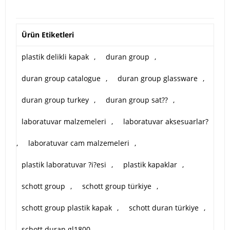
Ürün Etiketleri
plastik delikli kapak
,
duran group
,
duran group catalogue
,
duran group glassware
,
duran group turkey
,
duran group sat??
,
laboratuvar malzemeleri
,
laboratuvar aksesuarlar?
,
laboratuvar cam malzemeleri
,
plastik laboratuvar ?i?esi
,
plastik kapaklar
,
schott group
,
schott group türkiye
,
schott group plastik kapak
,
schott duran türkiye
,
schott duran gl1800