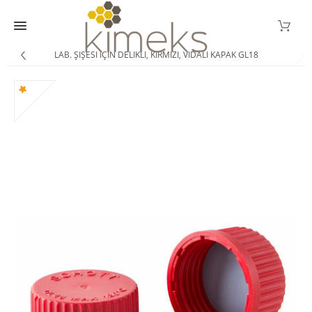
LAB. ŞIŞESI İÇIN DELIKLI, KIRMIZI, VIDALI KAPAK GL18