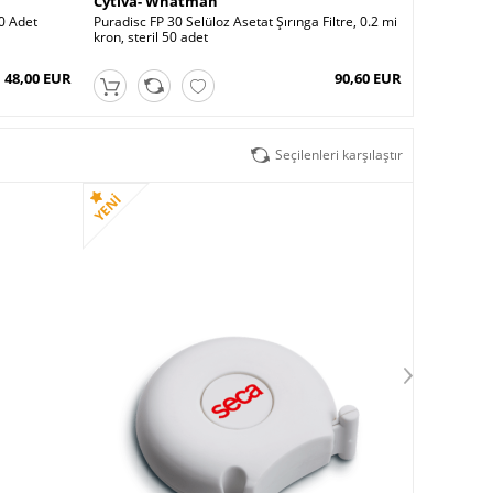
Cytiva- Whatman
0 Adet
Puradisc FP 30 Selüloz Asetat Şırınga Filtre, 0.2 mi
kron, steril 50 adet
48,00 EUR
90,60 EUR
Seçilenleri karşılaştır