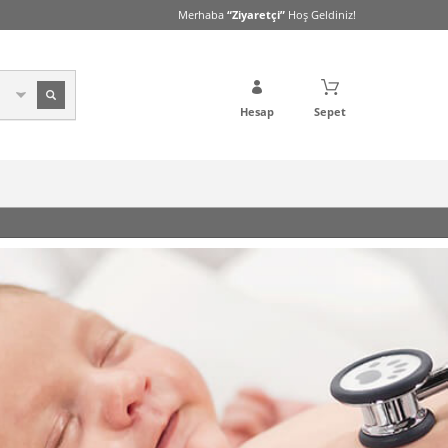
Merhaba
“Ziyaretçi”
Hoş Geldiniz!
Hesap
Sepet