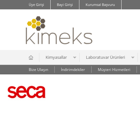
Üye Girişi
Bayi Girişi
Kurumsal Başvuru
Kimyasallar
Laboratuvar Ürünleri
Bize Ulaşın
İndirimdekiler
Müşteri Hizmetleri