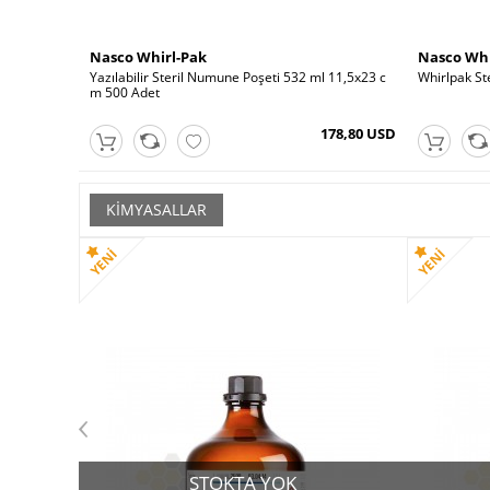
Nasco Whirl-Pak
Nasco Whi
Yazılabilir Steril Numune Poşeti 532 ml 11,5x23 c
Whirlpak St
m 500 Adet
178,80 USD
KIMYASALLAR
STOKTA YOK