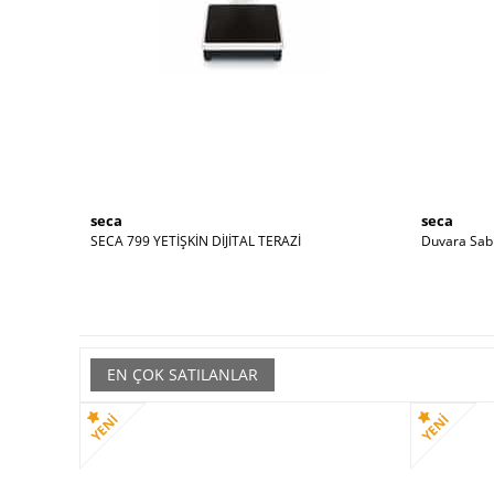
seca
seca
RTATİF BOY
SECA 799 YETİŞKİN DİJİTAL TERAZİ
Duvara Sabi
M
EN ÇOK SATILANLAR