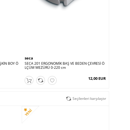
seca
seca
ŞKİN BOY Ö
SECA 201 ERGONOMİK BAŞ VE BEDEN ÇEVRESİ Ö
SECA 207 
LÇÜM MEZÜRÜ 0-220 cm
12,00 EUR
Seçilenleri karşılaştır