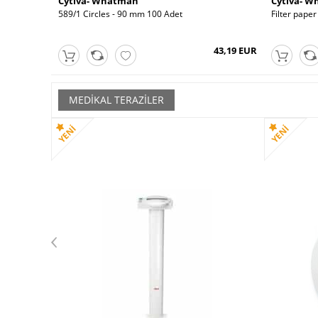
Cytiva- Whatman
Cytiva- 
, 20 × 20 c
589/1 Circles - 90 mm 100 Adet
Filter pap
123,76 EUR
43,19 EUR
MEDIKAL TERAZILER