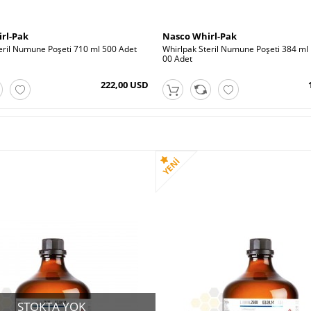
rl-Pak
Nasco Whirl-Pak
eril Numune Poşeti 710 ml 500 Adet
Whirlpak Steril Numune Poşeti 384 ml
00 Adet
222,00 USD
STOKTA YOK