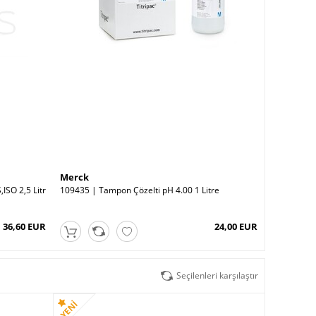
Merck
Merck
ISO 2,5 Litr
109435 | Tampon Çözelti pH 4.00 1 Litre
109439 | T
36,60 EUR
24,00 EUR
Seçilenleri karşılaştır