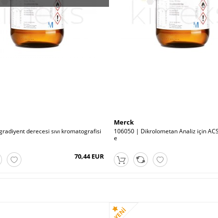
Merck
gradiyent derecesi sıvı kromatografisi
106050 | Dikrolometan Analiz için ACS,
e
e
70,44 EUR