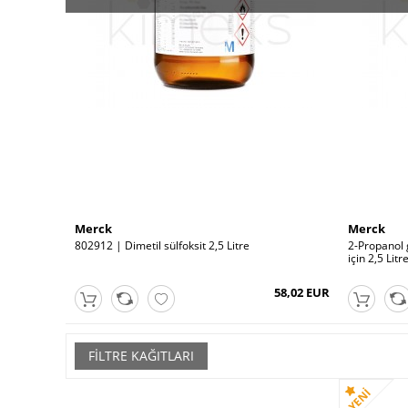
Merck
Merck
802912 | Dimetil sülfoksit 2,5 Litre
2-Propanol 
için 2,5 Litr
38,94 EUR
58,02 EUR
FILTRE KAĞITLARI