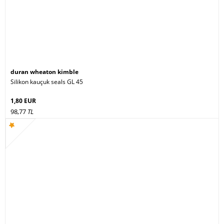
duran wheaton kimble
Silikon kauçuk seals GL 45
1,80 EUR
98,77
TL