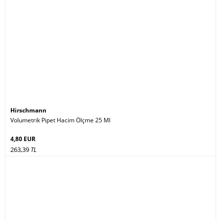
Hirschmann
Volumetrik Pipet Hacim Ölçme 25 Ml
4,80 EUR
263,39
TL