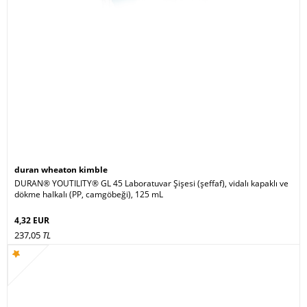
duran wheaton kimble
DURAN® YOUTILITY® GL 45 Laboratuvar Şişesi (şeffaf), vidalı kapaklı ve
dökme halkalı (PP, camgöbeği), 125 mL
4,32 EUR
237,05
TL