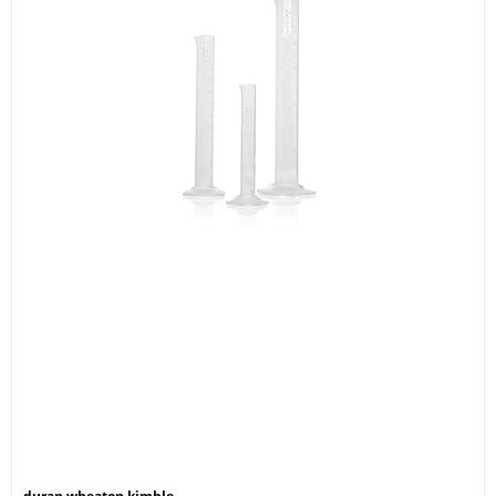
duran wheaton kimble