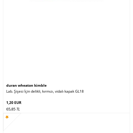
duran wheaton kimble
Lab. Şişesi İçin delikli, kırmızı, vidalı kapak GL18
1,20 EUR
65,85
TL