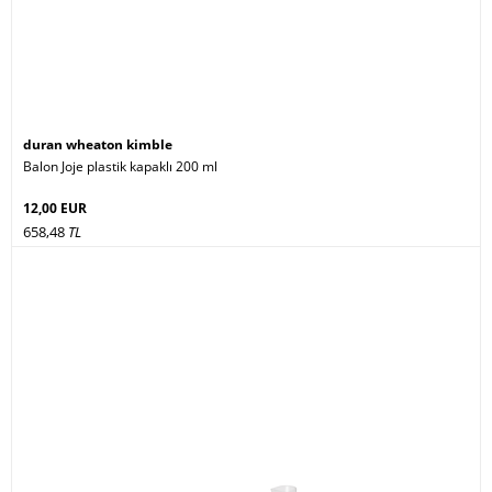
duran wheaton kimble
Balon Joje plastik kapaklı 200 ml
12,00 EUR
658,48
TL