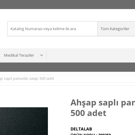
Medikal Teraziler
p saplı pamuklu swap 500 adet
Ahşap saplı p
500 adet
DELTALAB
ÜRÜN KODU :
300250