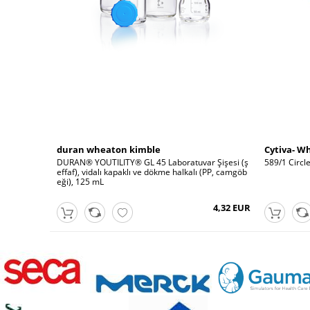
duran wheaton kimble
Cytiva- 
DURAN® YOUTILITY® GL 45 Laboratuvar Şişesi (ş
589/1 Circl
effaf), vidalı kapaklı ve dökme halkalı (PP, camgöb
eği), 125 mL
4,32 EUR