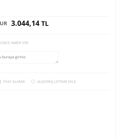
3.044,14
TL
EUR
ŞÜNCE HABER VER
FIYAT ALARMI
ALIŞVERIŞ LISTEME EKLE