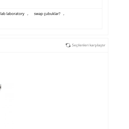
 lab laboratory
,
swap çubuklar?
,
Seçilenleri karşılaştır