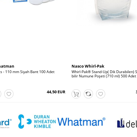
Whatman
Nasco Whirl-Pak
es - 110 mm Siyah Bant 100 Adet
Whirl-Pak® Stand-Up( Dik Durabilen) St
bilir Numune Poşeti (710 ml) 500 Adet
44,50 EUR