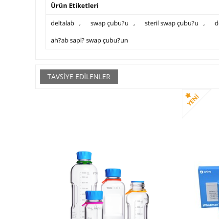
Ürün Etiketleri
deltalab
,
swap çubu?u
,
steril swap çubu?u
,
d
ah?ab sapl? swap çubu?un
TAVSIYE EDILENLER