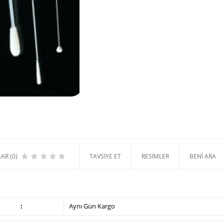
AR (0)
TAVSIYE ET
RESIMLER
BENI ARA
:
Aynı Gün Kargo