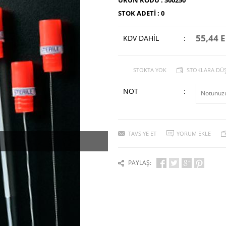
STOK ADETI :
0
55,44 
KDV DAHİL
:
STOKTA YOK
STOKLARA DÜ
NOT
:
TAVSIYE ET
YORUM EKLE
PAYLAŞ: