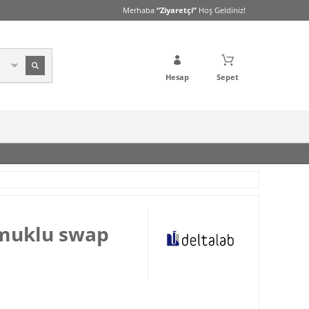
Merhaba
“Ziyaretçi”
Hoş Geldiniz!
Hesap
Sepet
amuklu swap