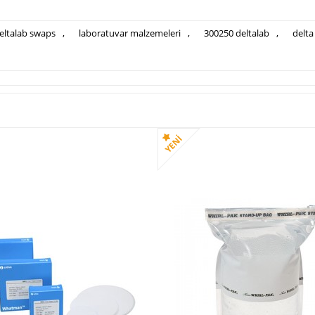
eltalab swaps
,
laboratuvar malzemeleri
,
300250 deltalab
,
delta