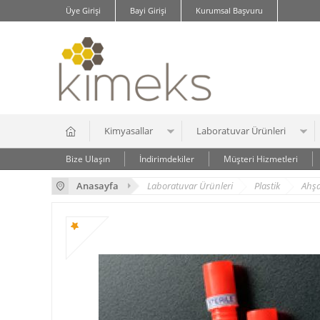
Üye Girişi
Bayi Girişi
Kurumsal Başvuru
Kimyasallar
Laboratuvar Ürünleri
Bize Ulaşın
İndirimdekiler
Müşteri Hizmetleri
Anasayfa
Laboratuvar Ürünleri
Plastik
Ahşa