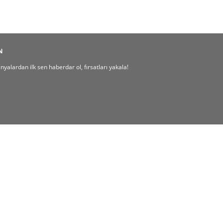
N
alardan ilk sen haberdar ol, fırsatları yakala!