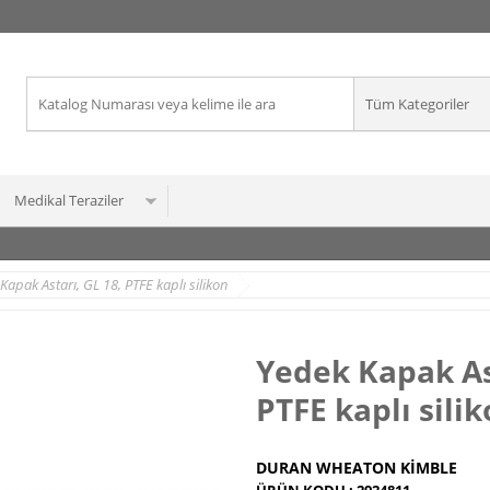
Medikal Teraziler
Kapak Astarı, GL 18, PTFE kaplı silikon
Yedek Kapak Ast
PTFE kaplı sili
DURAN WHEATON KIMBLE
ÜRÜN KODU :
2924811