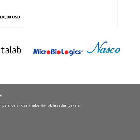
336,00 USD
N
alardan ilk sen haberdar ol, fırsatları yakala!