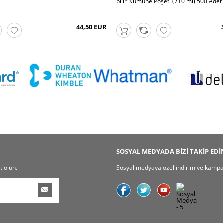
bilir Numune Poşeti (710 ml) 500 Adet
44,50 EUR
SOSYAL MEDYADA BİZİ TAKİP EDİ
t olun.
Sosyal medyaya özel indirim ve kampany