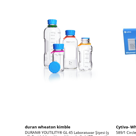
duran wheaton kimble
Cytiva- 
DURAN® YOUTILITY® GL 45 Laboratuvar Şişesi (ş
589/1 Circl