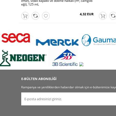
effaf), vidalı kapaklı ve dökme halkalı (PP, camgöb
eği), 125 mL
4,32 EUR
E-BÜLTEN ABONELİĞİ
Kampanya ve yeniliklerden haberdar olmak için e-bültenimize kayı