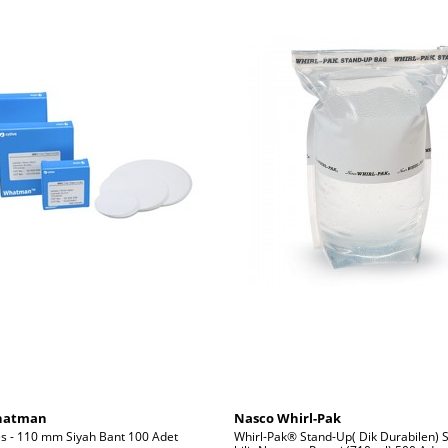
Whatman
Nasco Whirl-Pak
es - 110 mm Siyah Bant 100 Adet
Whirl-Pak® Stand-Up( Dik Durabilen) St