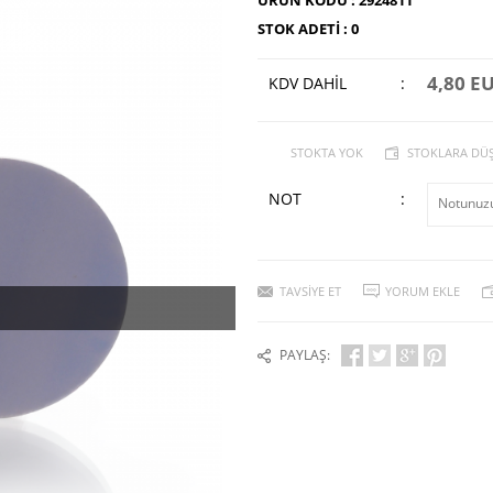
STOK ADETI :
0
4,80 E
KDV DAHİL
:
STOKTA YOK
STOKLARA DÜ
NOT
:
TAVSIYE ET
YORUM EKLE
PAYLAŞ: