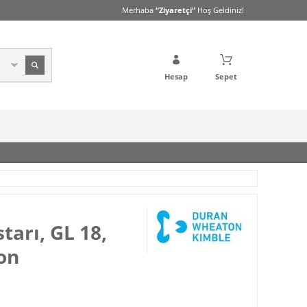
Merhaba
“Ziyaretçi”
Hoş Geldiniz!
Hesap
Sepet
arı, GL 18,
kon