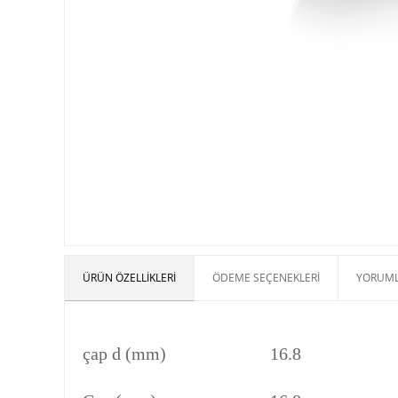
ÜRÜN ÖZELLIKLERI
ÖDEME SEÇENEKLERI
YORUML
Özellikler
çap d (mm)
16.8