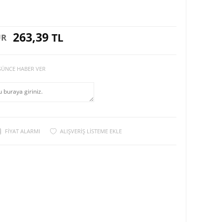
263,39
TL
UR
ŞÜNCE HABER VER
FIYAT ALARMI
ALIŞVERIŞ LISTEME EKLE