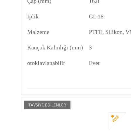
Çap (mm)
16.8
İplik
GL 18
Malzeme
PTFE, Silikon, 
Kauçuk Kalınlığı (mm)
3
otoklavlanabilir
Evet
TAVSIYE EDILENLER