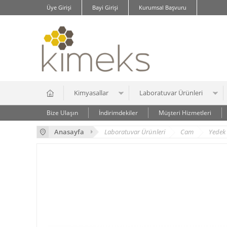
Üye Girişi
Bayi Girişi
Kurumsal Başvuru
Kimyasallar
Laboratuvar Ürünleri
Bize Ulaşın
İndirimdekiler
Müşteri Hizmetleri
Anasayfa
Laboratuvar Ürünleri
Cam
Yedek 