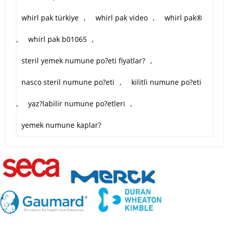
whirl pak türkiye
,
whirl pak video
,
whirl pak®
,
whirl pak b01065
,
steril yemek numune po?eti fiyatlar?
,
nasco steril numune po?eti
,
kilitli numune po?eti
,
yaz?labilir numune po?etleri
,
yemek numune kaplar?