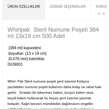
ÜRÜN ÖZELLIKLERI
ÖDEME SEÇENEKLERI
YORUML
Whirlpak Steril Numune Poşeti 384
ml 13x19 cm 500 Adet
(384 ml) kapasitesi
boyutları (13 x 19 cm)
(0,076 mm) kalınlıkta
İSO9001
Whirl- Pak Steril numune poşeti şerit üzerine Kolayca
yazılabilen numune poşeti kullanımı daha kolay ve rahat hale
getirir . Sıradan bir tükenmez kalem, kurşun kalem veya
keçeli kalem kullanarak bu beyaz şerit üzerine yazmak
kolaydır. Kağıt benzeri mürekkebin dağılmasını engeller.