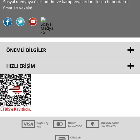
Sosyal medyaya özel indirim ve kampanyalardan ilk sen haberdar ol,
fırsatları yakala!
ÖNEMLI BILGILER
HIZLI ERIŞIM