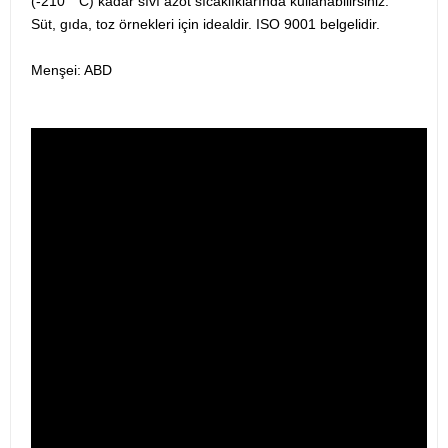
(-210 ° C) kadar sıvı azot sıcaklıklarında kullanabilirsiniz.
Süt, gıda, toz örnekleri için idealdir. ISO 9001 belgelidir.
Menşei: ABD