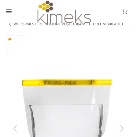
WHIRLPAK STERIL NUMUNE POŞETI 384 ML 13X19 CM 500 ADET