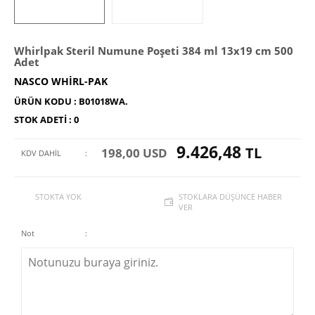
Whirlpak Steril Numune Poşeti 384 ml 13x19 cm 500
Adet
NASCO WHIRL-PAK
ÜRÜN KODU :
B01018WA.
STOK ADETI :
0
9.426,48
TL
198,00 USD
KDV DAHİL
:
STOKTA YOK
STOKLARA DÜŞÜNCE HABER
VER
Not
: