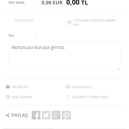
0,00
TL
0,00 EUR
KDV DAHİL
:
STOKTA YOK
STOKLARA DÜŞÜNCE HABER
VER
Not
:
TAVSIYE ET
YORUM EKLE
FIYAT ALARMI
ALIŞVERIŞ LISTEME EKLE
PAYLAŞ: