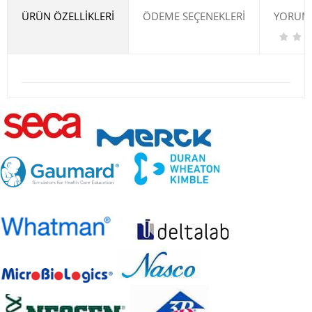
ÜRÜN ÖZELLIKLERI
ÖDEME SEÇENEKLERI
YORUML