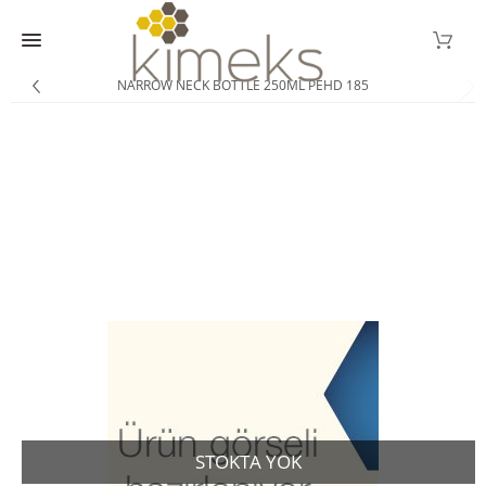
NARROW NECK BOTTLE 250ML PEHD 185
STOKTA YOK