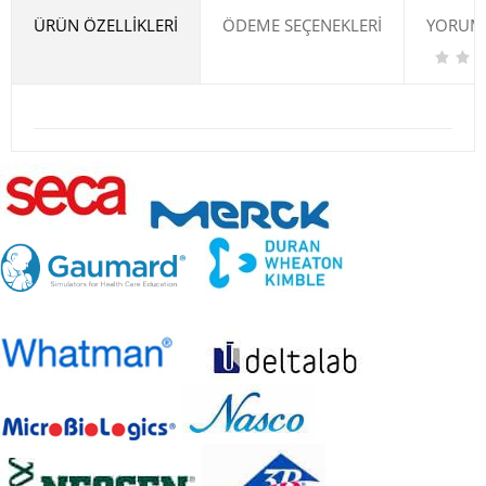
ÜRÜN ÖZELLIKLERI
ÖDEME SEÇENEKLERI
YORUML