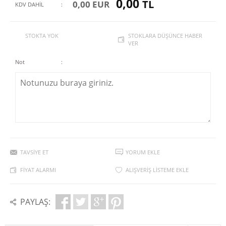
0,00
TL
0,00 EUR
KDV DAHİL
:
STOKTA YOK
STOKLARA DÜŞÜNCE HABER
VER
Not
:
TAVSIYE ET
YORUM EKLE
FIYAT ALARMI
ALIŞVERIŞ LISTEME EKLE
PAYLAŞ: