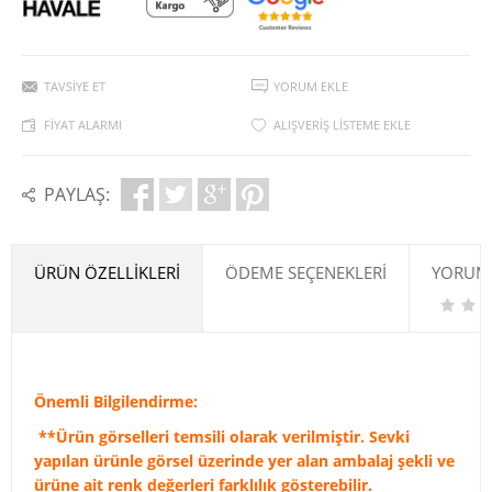
TAVSIYE ET
YORUM EKLE
FIYAT ALARMI
ALIŞVERIŞ LISTEME EKLE
PAYLAŞ:
ÜRÜN ÖZELLIKLERI
ÖDEME SEÇENEKLERI
YORUML
Önemli Bilgilendirme:
**Ürün görselleri temsili olarak verilmiştir. Sevki
yapılan ürünle görsel üzerinde yer alan ambalaj şekli ve
ürüne ait renk değerleri farklılık gösterebilir.