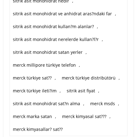
sitrik asit monohidrat nedir
,
sitrik asit monohidrat ve anhidrat aras?ndaki far
,
sitrik asit monohidrat kullan?m alanlar?
,
sitrik asit monohidrat nerelerde kullan?l?r
,
sitrik asit monohidrat satan yerler
,
merck millipore türkiye telefon
,
merck türkiye sat??
,
merck türkiye distribütörü
,
merck türkiye ileti?im
,
sitrik asit fiyat
,
sitrik asit monohidrat sat?n alma
,
merck msds
,
merck marka satan
,
merck kimyasal sat???
,
merck kimyasallar? sat??