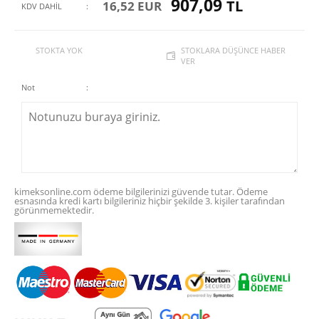
907,09
TL
16,52 EUR
KDV DAHİL
:
STOKTA YOK
STOKLARA DÜŞÜNCE HABER
VER
Not
:
kimeksonline.com ödeme bilgilerinizi güvende tutar. Ödeme
esnasında kredi kartı bilgileriniz hiçbir şekilde 3. kişiler tarafından
görünmemektedir.