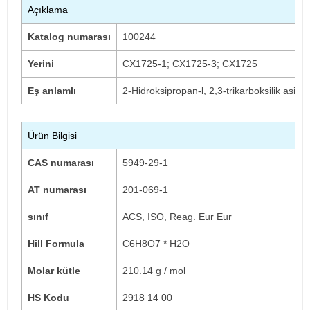
Açıklama
Katalog numarası
100244
Yerini
CX1725-1;
CX1725-3;
CX1725
Eş anlamlı
2-Hidroksipropan-l, 2,3-trikarboksilik asit, H
Ürün Bilgisi
CAS numarası
5949-29-1
AT numarası
201-069-1
sınıf
ACS, ISO, Reag.
Eur Eur
Hill Formula
C6H8O7 * H2O
Molar kütle
210.14 g / mol
HS Kodu
2918 14 00