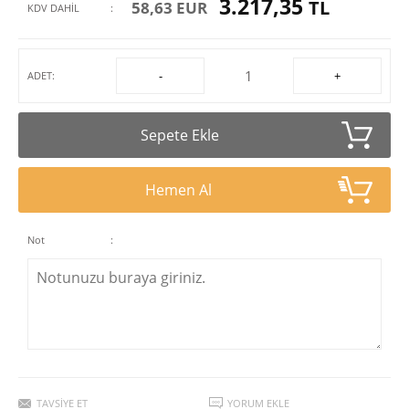
3.217,35
TL
58,63 EUR
KDV DAHİL
:
-
+
ADET:
Sepete Ekle
Hemen Al
Not
:
TAVSIYE ET
YORUM EKLE