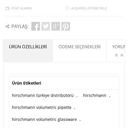
FIYAT ALARMI
ALIŞVERIŞ LISTEME EKLE
PAYLAŞ:
ÜRÜN ÖZELLIKLERI
ÖDEME SEÇENEKLERI
YORUML
Ürün Etiketleri
hirschmann türkiye distribütörü
,
hirschmann
,
hirschmann volumetric pipette
,
hirschmann volumetric glassware
,