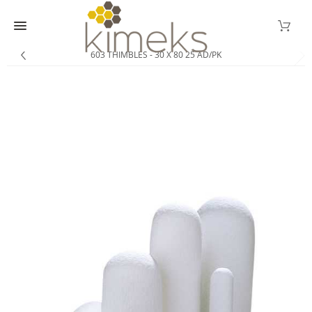
603 THIMBLES - 30 X 80 25 AD/PK