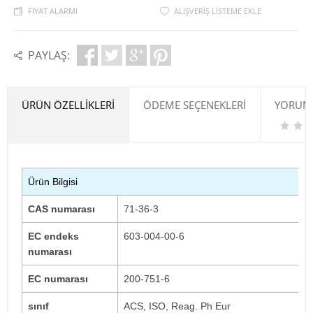
FIYAT ALARMI
ALIŞVERIŞ LISTEME EKLE
PAYLAŞ:
ÜRÜN ÖZELLIKLERI
ÖDEME SEÇENEKLERI
YORUML
Ürün Bilgisi
CAS numarası
71-36-3
EC endeks
603-004-00-6
numarası
EC numarası
200-751-6
sınıf
ACS, ISO, Reag.
Ph Eur