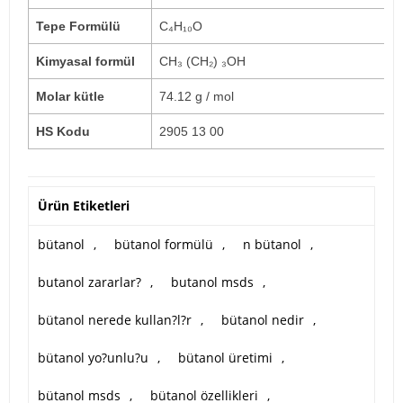
Tepe Formülü
C₄H₁₀O
Kimyasal formül
CH₃ (CH₂) ₃OH
Molar kütle
74.12 g / mol
HS Kodu
2905 13 00
Ürün Etiketleri
bütanol
,
bütanol formülü
,
n bütanol
,
butanol zararlar?
,
butanol msds
,
bütanol nerede kullan?l?r
,
bütanol nedir
,
bütanol yo?unlu?u
,
bütanol üretimi
,
bütanol msds
,
bütanol özellikleri
,