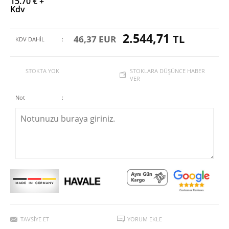
15.70 € +
Kdv
2.544,71
TL
46,37 EUR
KDV DAHİL
:
STOKTA YOK
STOKLARA DÜŞÜNCE HABER
VER
Not
:
TAVSIYE ET
YORUM EKLE