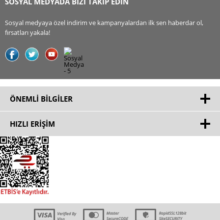
SOSYAL MEDYADA BİZİ TAKİP EDİN
Sosyal medyaya özel indirim ve kampanyalardan ilk sen haberdar ol,
fırsatları yakala!
ÖNEMLI BILGILER
HIZLI ERIŞIM