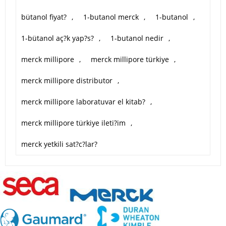
bütanol fiyat?
,
1-butanol merck
,
1-butanol
,
1-bütanol aç?k yap?s?
,
1-butanol nedir
,
merck millipore
,
merck millipore türkiye
,
merck millipore distributor
,
merck millipore laboratuvar el kitab?
,
merck millipore türkiye ileti?im
,
merck yetkili sat?c?lar?