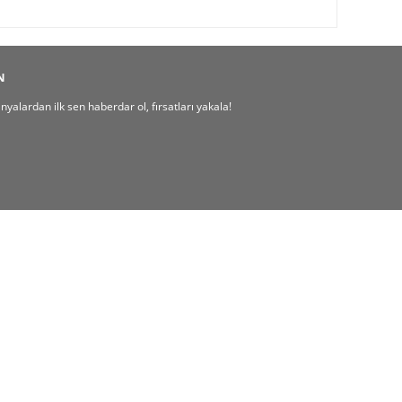
N
alardan ilk sen haberdar ol, fırsatları yakala!