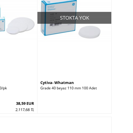
STOKTA YOK
Cytiva- Whatman
0/pk
Grade 40 beyaz 110 mm 100 Adet
38,59 EUR
2.117,68
TL