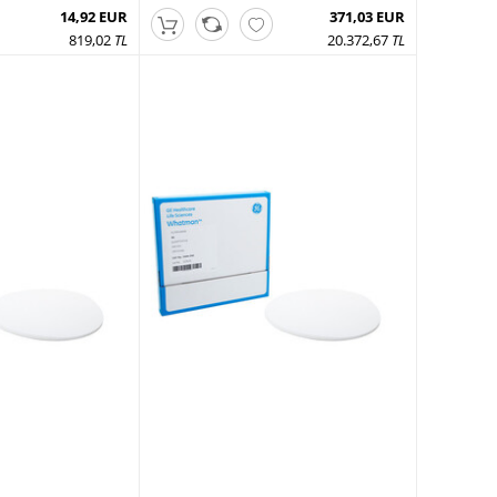
14,92 EUR
371,03 EUR
819,02
TL
20.372,67
TL