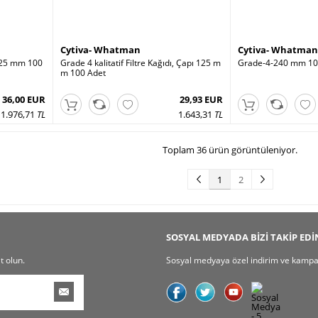
Cytiva- Whatman
Cytiva- Whatman
125 mm 100
Grade 4 kalitatif Filtre Kağıdı, Çapı 125 m
Grade-4-240 mm 10
m 100 Adet
36,00 EUR
29,93 EUR
1.976,71
TL
1.643,31
TL
Toplam 36 ürün görüntüleniyor.
1
2
SOSYAL MEDYADA BİZİ TAKİP EDİ
t olun.
Sosyal medyaya özel indirim ve kampany