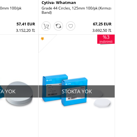
Cytiva- Whatman
110mm 100/pk
Grade 44 Circles, 125mm 100/pk (Kırmızı
Band)
57,41 EUR
67,25 EUR
3.152,20
TL
3.692,50
TL
%3
indirimli
TA YOK
STOKTA YOK