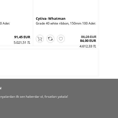
Cytiva- Whatman
0 Adet
Grade 40 white ribbon, 150mm 100 Adet
91,45 EUR
86,28 EUR
84,00 EUR
5.021,51
TL
4.612,33
TL
N
alardan ilk sen haberdar ol, fırsatları yakala!