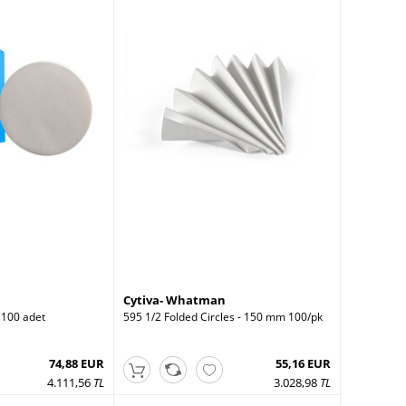
Cytiva- Whatman
 100 adet
595 1/2 Folded Circles - 150 mm 100/pk
74,88 EUR
55,16 EUR
4.111,56
TL
3.028,98
TL