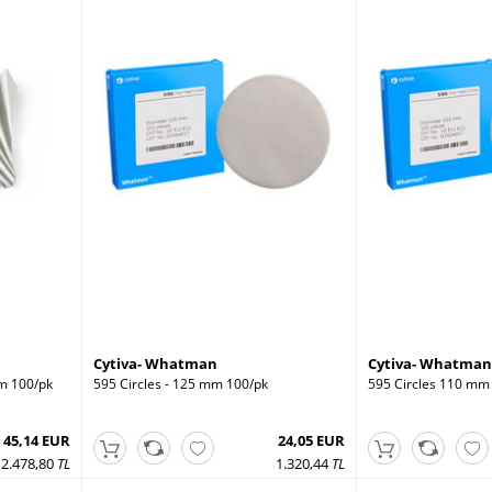
Cytiva- Whatman
Cytiva- Whatman
mm 100/pk
595 Circles - 125 mm 100/pk
595 Circles 110 mm
45,14 EUR
24,05 EUR
2.478,80
TL
1.320,44
TL