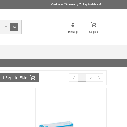
Merhaba
“Ziyaretçi”
Hoş Geldiniz!
Hesap
Sepet
eri Sepete Ekle
1
2