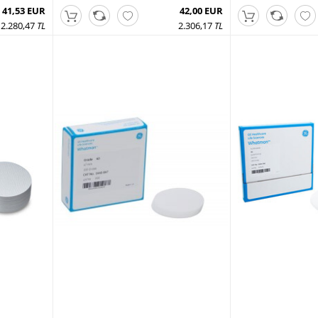
41,53 EUR
42,00 EUR
2.280,47
TL
2.306,17
TL