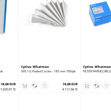
Cytiva- Whatman
Cytiva- Whatman
pk
595 1/2 Folded Circles - 185 mm 100/pk
FILTER PAPER,CIRC
18,68 EUR
74,88 EUR
1.025,91
TL
4.111,56
TL