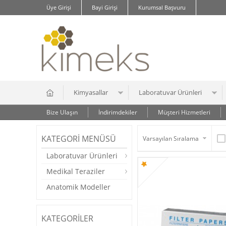
Üye Girişi
Bayi Girişi
Kurumsal Başvuru
Kimyasallar
Laboratuvar Ürünleri
Bize Ulaşın
İndirimdekiler
Müşteri Hizmetleri
KATEGORI MENÜSÜ
Laboratuvar Ürünleri
Medikal Teraziler
Anatomik Modeller
KATEGORILER