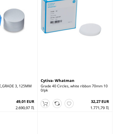
Cytiva- Whatman
LE,GRADE 3, 125MM
Grade 40 Circles, white ribbon 70mm 10
0/pk
49,01 EUR
32,27 EUR
2.690,97
TL
1.771,79
TL