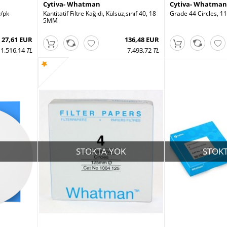
Cytiva- Whatman
Cytiva- Whatman
/pk
Kantitatif Filtre Kağıdı, Külsüz,sınıf 40, 18
Grade 44 Circles, 
5MM
27,61 EUR
136,48 EUR
1.516,14
TL
7.493,72
TL
STOKTA YOK
STOK