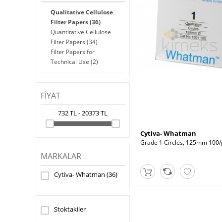
Qualitative Cellulose
Filter Papers
(36)
Quantitative Cellulose
Filter Papers
(34)
Filter Papers for
Technical Use
(2)
FIYAT
732 TL
-
20373 TL
Cytiva- Whatman
Grade 1 Circles, 125mm 100/
MARKALAR
Cytiva- Whatman
(36)
Stoktakiler