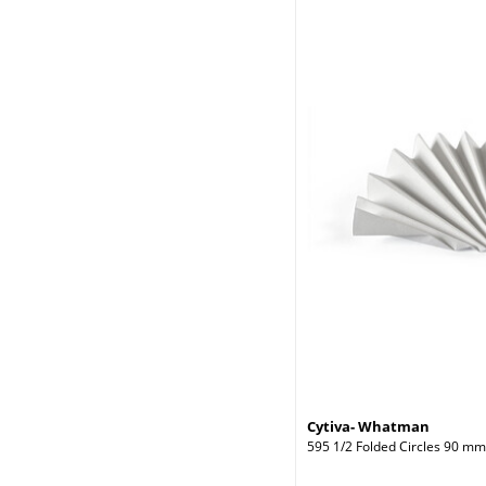
Cytiva- Whatman
595 1/2 Folded Circles 90 mm