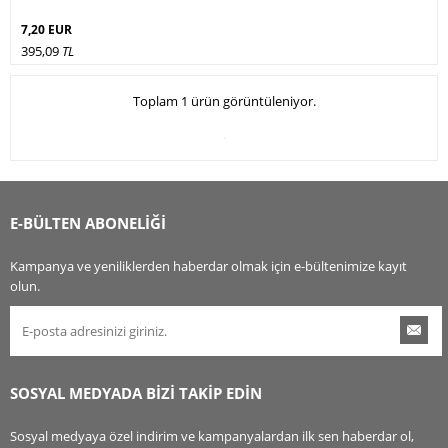
7,20 EUR
395,09
TL
Toplam 1 ürün görüntüleniyor.
E-BÜLTEN ABONELİĞİ
Kampanya ve yeniliklerden haberdar olmak için e-bültenimize kayıt
olun.
SOSYAL MEDYADA BİZİ TAKİP EDİN
Sosyal medyaya özel indirim ve kampanyalardan ilk sen haberdar ol,