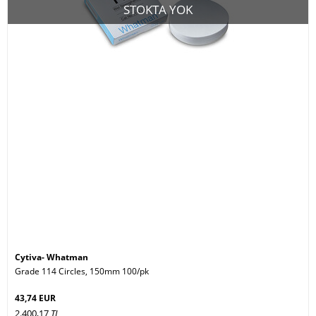
STOKTA YOK
Cytiva- Whatman
Grade 114 Circles, 150mm 100/pk
43,74 EUR
2.400,17
TL