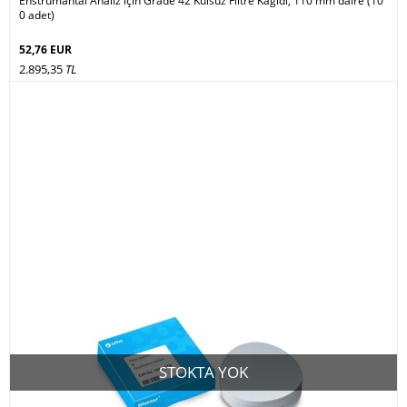
Enstrümantal Analiz için Grade 42 Külsüz Filtre Kağıdı, 110 mm daire (10
0 adet)
52,76 EUR
2.895,35
TL
STOKTA YOK