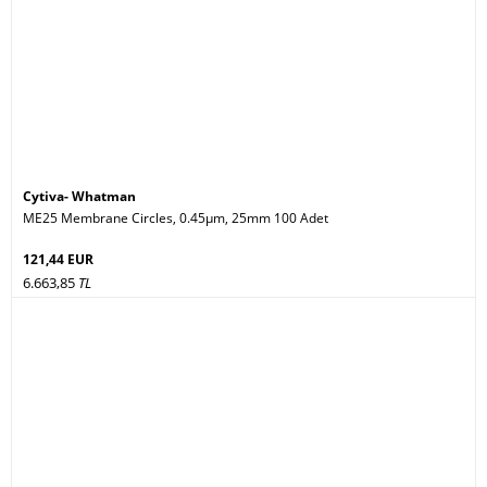
Cytiva- Whatman
ME25 Membrane Circles, 0.45µm, 25mm 100 Adet
121,44 EUR
6.663,85
TL