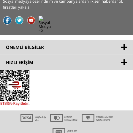
Sosyal medyaya özel indirim ve kampanyalardan ilk sen haberdar ol,
fırsatları yakala!
ÖNEMLI BILGILER
HIZLI ERIŞIM