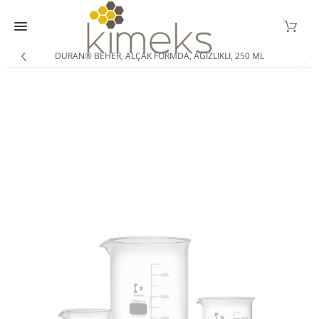
DURAN® BEHER, ALÇAK FORMDA, AĞIZLIKLI, 250 ML