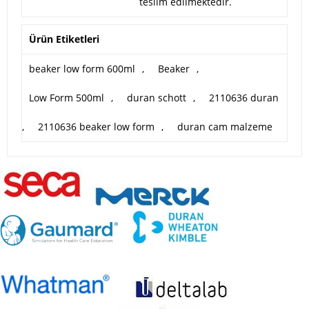
teslim edilmektedir.
Ürün Etiketleri
beaker low form 600ml
,
Beaker
,
Low Form 500ml
,
duran schott
,
2110636 duran
,
2110636 beaker low form
,
duran cam malzeme