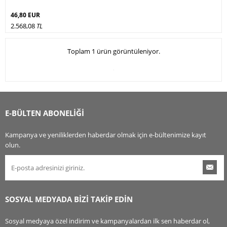
46,80 EUR
2.568,08
TL
Toplam 1 ürün görüntüleniyor.
E-BÜLTEN ABONELİĞİ
Kampanya ve yeniliklerden haberdar olmak için e-bültenimize kayıt
olun.
SOSYAL MEDYADA BİZİ TAKİP EDİN
Sosyal medyaya özel indirim ve kampanyalardan ilk sen haberdar ol,