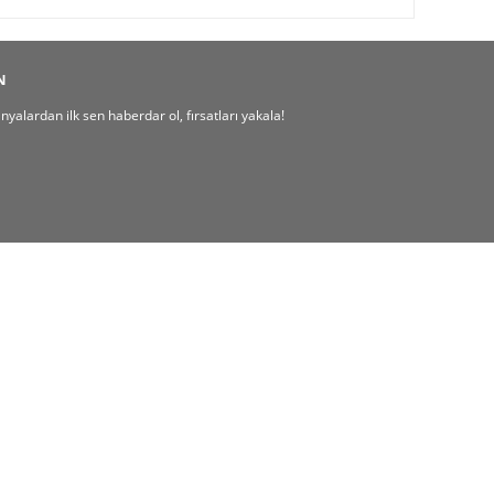
N
alardan ilk sen haberdar ol, fırsatları yakala!