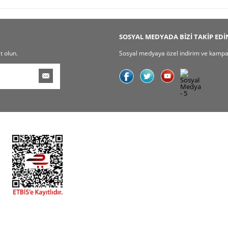
SOSYAL MEDYADA BİZİ TAKİP EDİ
t olun.
Sosyal medyaya özel indirim ve kampany