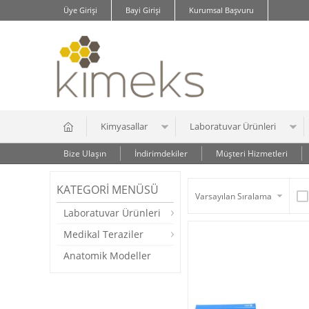
Üye Girişi
Bayi Girişi
Kurumsal Başvuru
Kimyasallar
Laboratuvar Ürünleri
Bize Ulaşın
İndirimdekiler
Müşteri Hizmetleri
KATEGORI MENÜSÜ
Laboratuvar Ürünleri
Medikal Teraziler
Anatomik Modeller