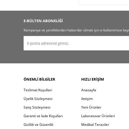
E-BÜLTEN ABONELİĞİ
Kampanya ve yeniliklerden haberdar olmak için e-bültenimize kayı
ÖNEMLI BILGILER
HIZLI ERIŞIM
Teslimat Koşulları
Anasayfa
Üyelik Sözleşmesi
iletişim
Satış Sözleşmesi
Yeni Ürünler
Garanti ve İade Koşulları
Laboratuvar Ürünleri
Gizlilik ve Güvenlik
Medikal Teraziler